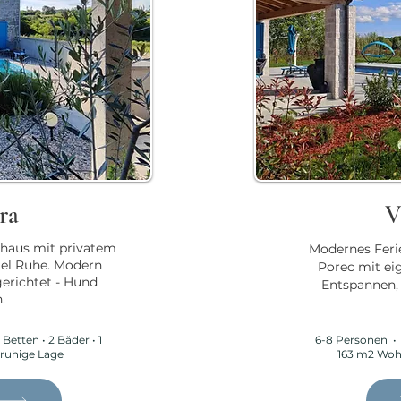
gra
V
nhaus mit privatem
Modernes Feri
iel Ruhe. Modern
Porec mit ei
gerichtet - Hund
Entspannen, 
.
Betten • 2 Bäder • 1
6-8 Personen • 
 ruhige Lage
163 m2 Woh