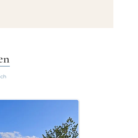
en
ich